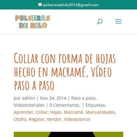
pulserasdehilo2013@gmail.com
Collar con forma de hojas
hecho en macramé, vídeo
paso a paso
por
admin
|
Nov 24, 2014
|
Paso a paso
,
Videotutoriales
|
0 Comentarios
| Etiquetas:
Aprender
,
Collar
,
Hojas
,
Macramé
,
Manualidades
,
Otoño
,
Regalar
,
Vender
,
Videotutorial