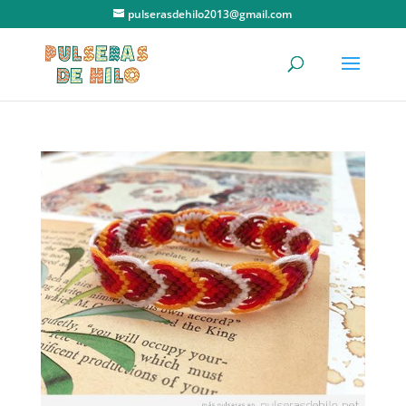
pulserasdehilo2013@gmail.com