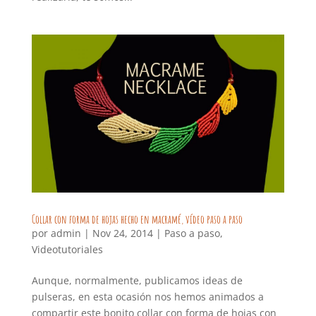
Collar con forma de hojas hecho en macramé, vídeo paso a paso
por
admin
|
Nov 24, 2014
|
Paso a paso
,
Videotutoriales
Aunque, normalmente, publicamos ideas de
pulseras, en esta ocasión nos hemos animados a
compartir este bonito collar con forma de hojas con