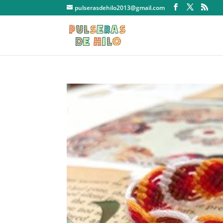
pulserasdehilo2013@gmail.com