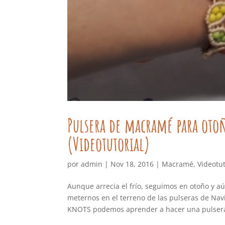
Pulsera de macramé para otoñ
(Videotutorial)
por
admin
|
Nov 18, 2016
|
Macramé
,
Videotut
Aunque arrecia el frío, seguimos en otoño y a
meternos en el terreno de las pulseras de Na
KNOTS podemos aprender a hacer una pulsera