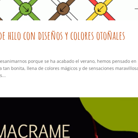
 de hilo con diseños y colores otoñales
e desanimarnos porque se ha acabado el verano, hemos pensado en
 tan bonita, llena de colores mágicos y de sensaciones maravillos
...