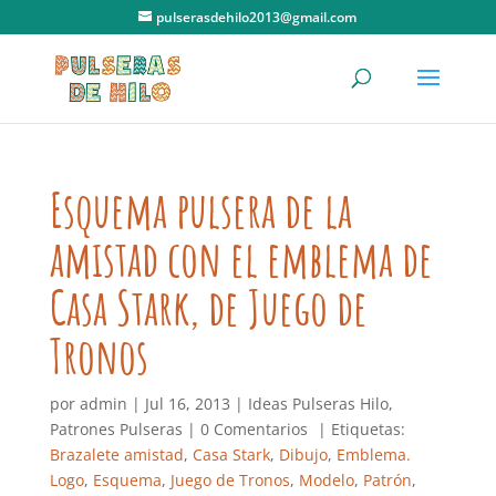
pulserasdehilo2013@gmail.com
Esquema pulsera de la
amistad con el emblema de
Casa Stark, de Juego de
Tronos
por
admin
|
Jul 16, 2013
|
Ideas Pulseras Hilo
,
Patrones Pulseras
|
0 Comentarios
| Etiquetas:
Brazalete amistad
,
Casa Stark
,
Dibujo
,
Emblema.
Logo
,
Esquema
,
Juego de Tronos
,
Modelo
,
Patrón
,