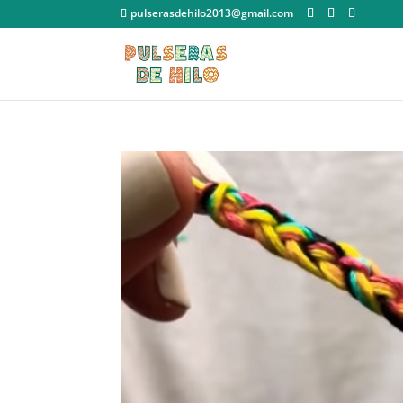
pulserasdehilo2013@gmail.com