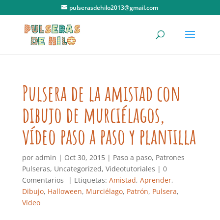
pulserasdehilo2013@gmail.com
Pulsera de la amistad con
dibujo de murciélagos,
vídeo paso a paso y plantilla
por
admin
|
Oct 30, 2015
|
Paso a paso
,
Patrones
Pulseras
,
Uncategorized
,
Videotutoriales
|
0
Comentarios
| Etiquetas:
Amistad
,
Aprender
,
Dibujo
,
Halloween
,
Murciélago
,
Patrón
,
Pulsera
,
Vídeo