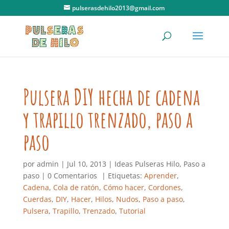
pulserasdehilo2013@gmail.com
Pulsera DIY hecha de cadena
y trapillo trenzado, paso a
paso
por
admin
|
Jul 10, 2013
|
Ideas Pulseras Hilo
,
Paso a
paso
|
0 Comentarios
| Etiquetas:
Aprender
,
Cadena
,
Cola de ratón
,
Cómo hacer
,
Cordones
,
Cuerdas
,
DIY
,
Hacer
,
Hilos
,
Nudos
,
Paso a paso
,
Pulsera
,
Trapillo
,
Trenzado
,
Tutorial