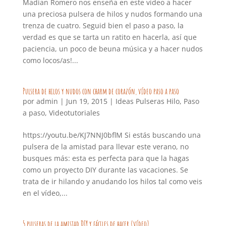
Madian Romero nos enseña en este vídeo a hacer
una preciosa pulsera de hilos y nudos formando una
trenza de cuatro. Seguid bien el paso a paso, la
verdad es que se tarta un ratito en hacerla, así que
paciencia, un poco de beuna música y a hacer nudos
como locos/as!...
Pulsera de hilos y nudos con charm de corazón, vídeo paso a paso
por
admin
|
Jun 19, 2015
|
Ideas Pulseras Hilo
,
Paso
a paso
,
Videotutoriales
https://youtu.be/KJ7NNJ0bflM Si estás buscando una
pulsera de la amistad para llevar este verano, no
busques más: esta es perfecta para que la hagas
como un proyecto DIY durante las vacaciones. Se
trata de ir hilando y anudando los hilos tal como veis
en el vídeo,...
5 pulseras de la amistad DIY y fáciles de hacer (vídeo)