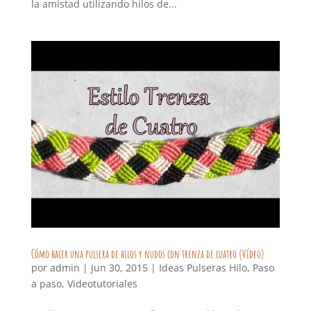
la amistad utilizando hilos de...
Cómo hacer una pulsera de hilos y nudos con trenza de cuatro (Vídeo)
por
admin
|
Jun 30, 2015
|
Ideas Pulseras Hilo
,
Paso
a paso
,
Videotutoriales