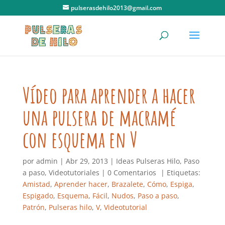
pulserasdehilo2013@gmail.com
Vídeo para aprender a hacer
una pulsera de macramé
con esquema en V
por
admin
|
Abr 29, 2013
|
Ideas Pulseras Hilo
,
Paso
a paso
,
Videotutoriales
|
0 Comentarios
| Etiquetas:
Amistad
,
Aprender hacer
,
Brazalete
,
Cómo
,
Espiga
,
Espigado
,
Esquema
,
Fácil
,
Nudos
,
Paso a paso
,
Patrón
,
Pulseras hilo
,
V
,
Videotutorial