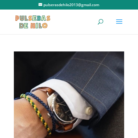
pulserasdehilo2013@gmail.com