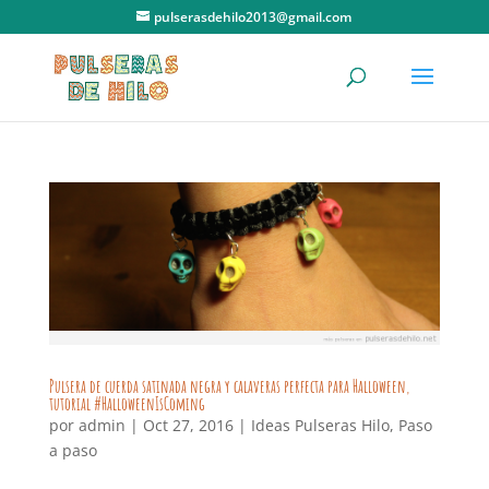
pulserasdehilo2013@gmail.com
Pulsera de cuerda satinada negra y calaveras perfecta para Halloween,
tutorial #HalloweenIsComing
por
admin
|
Oct 27, 2016
|
Ideas Pulseras Hilo
,
Paso
a paso