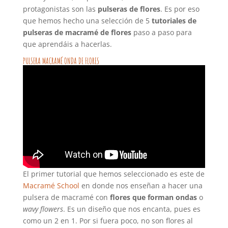
protagonistas son las
pulseras de flores
. Es por eso
que hemos hecho una selección de 5
tutoriales de
pulseras de macramé de flores
paso a paso para
que aprendáis a hacerlas.
PULSERA MACRAMÉ ONDA DE FLORES
El primer tutorial que hemos seleccionado es este de
Macramé School
en donde nos enseñan a hacer una
pulsera de macramé con
flores que forman ondas
o
wavy flowers
. Es un diseño que nos encanta, pues es
como un 2 en 1. Por si fuera poco, no son flores al