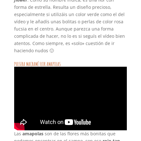
forma de estrella. Resulta un diseño precioso,
especialmente si utilizáis un color verde como el del
vídeo y le añadís unas bolitas o perlas de color rosa
fucsia en el centro. Aunque parezca una forma
complicada de hacer, no lo es si seguís el vídeo bien
atentos. Como siempre, es «solo» cuestión de ir
haciendo nudos 🙂
PULSERA MACRAMÉ FLOR AMAPOLAS
Las
amapolas
son de las flores más bonitas que
podemos encontrar en el campo, con ese
rojo tan