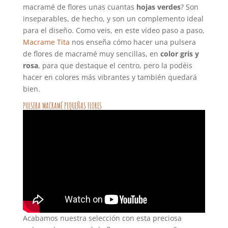
macramé de flores unas cuantas
hojas verdes
? Son
inseparables, de hecho, y son un complemento ideal
para el diseño. Como veis, en este vídeo paso a paso,
Macrame Tita
nos enseña cómo hacer una pulsera
de flores de macramé muy sencillas, en
color gris y
rosa
, para que destaque el centro, pero la podéis
hacer en colores más vibrantes y también quedará
bien.
PULSERA MACRAMÉ PEQUEÑAS FLORES
Acabamos nuestra selección con esta preciosa