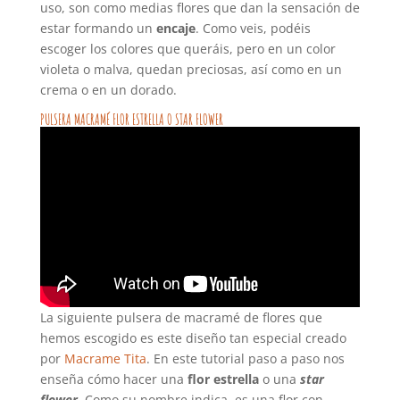
uso, son como medias flores que dan la sensación de
estar formando un
encaje
. Como veis, podéis
escoger los colores que queráis, pero en un color
violeta o malva, quedan preciosas, así como en un
crema o en un dorado.
PULSERA MACRAMÉ FLOR ESTRELLA O STAR FLOWER
La siguiente pulsera de macramé de flores que
hemos escogido es este diseño tan especial creado
por
Macrame Tita
. En este tutorial paso a paso nos
enseña cómo hacer una
flor estrella
o una
star
flower
. Como su nombre indica, es una flor con