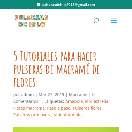
pulserasdehilo2013@gmail.com
5 Tutoriales para hacer
pulseras de macramé de
flores
por
admin
|
Mar 27, 2019
|
Macramé
|
0
Comentarios
| Etiquetas:
Amapola
,
Flor estrella
,
Flores macramé
,
Paso a paso
,
Pulseras flores
,
Pulseras primavera
,
Videotutoriales