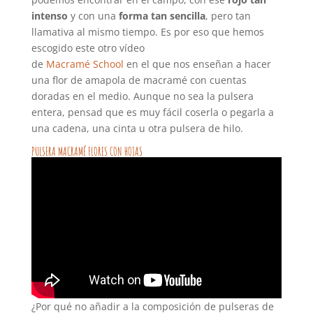
intenso
y con una
forma tan sencilla
, pero tan
llamativa al mismo tiempo. Es por eso que hemos
escogido este otro vídeo
de
Macramé School
en el que nos enseñan a hacer
una flor de amapola de macramé con cuentas
doradas en el medio. Aunque no sea la pulsera
entera, pensad que es muy fácil coserla o pegarla a
una cadena, una cinta u otra pulsera de hilo.
PULSERA MACRAMÉ FLORES CON HOJAS
¿Por qué no añadir a la composición de pulseras de