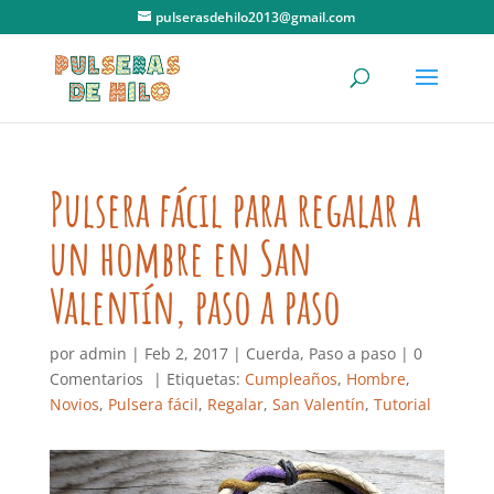
pulserasdehilo2013@gmail.com
Pulsera fácil para regalar a
un hombre en San
Valentín, paso a paso
por
admin
|
Feb 2, 2017
|
Cuerda
,
Paso a paso
|
0
Comentarios
| Etiquetas:
Cumpleaños
,
Hombre
,
Novios
,
Pulsera fácil
,
Regalar
,
San Valentín
,
Tutorial