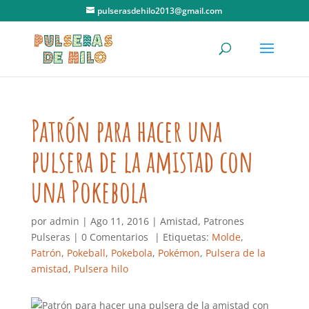
pulserasdehilo2013@gmail.com
Patrón para hacer una
pulsera de la amistad con
una Pokebola
por
admin
|
Ago 11, 2016
|
Amistad
,
Patrones
Pulseras
|
0 Comentarios
| Etiquetas:
Molde
,
Patrón
,
Pokeball
,
Pokebola
,
Pokémon
,
Pulsera de la
amistad
,
Pulsera hilo