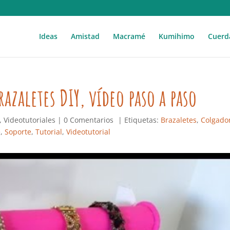
Ideas
Amistad
Macramé
Kumihimo
Cuerd
razaletes DIY, vídeo paso a paso
,
Videotutoriales
|
0 Comentarios
| Etiquetas:
Brazaletes
,
Colgado
e
,
Soporte
,
Tutorial
,
Videotutorial