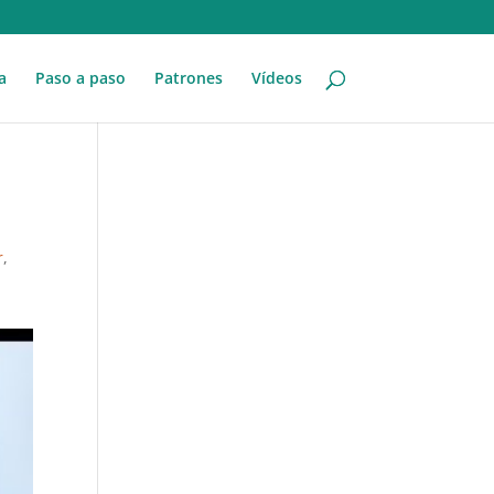
a
Paso a paso
Patrones
Vídeos
r
,