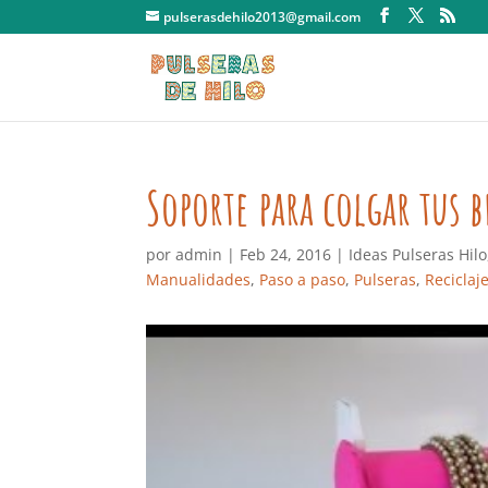
pulserasdehilo2013@gmail.com
Soporte para colgar tus b
por
admin
|
Feb 24, 2016
|
Ideas Pulseras Hilo
Manualidades
,
Paso a paso
,
Pulseras
,
Reciclaj