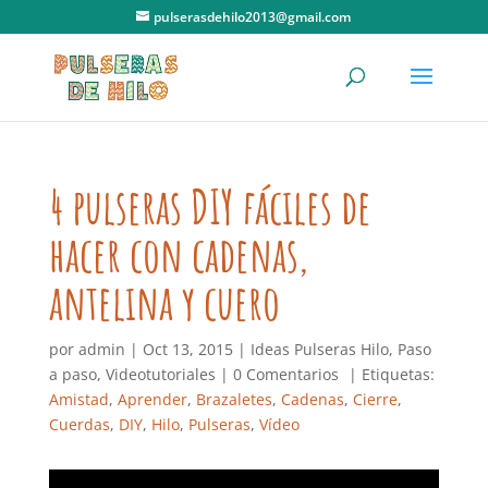
pulserasdehilo2013@gmail.com
4 pulseras DIY fáciles de
hacer con cadenas,
antelina y cuero
por
admin
|
Oct 13, 2015
|
Ideas Pulseras Hilo
,
Paso
a paso
,
Videotutoriales
|
0 Comentarios
| Etiquetas:
Amistad
,
Aprender
,
Brazaletes
,
Cadenas
,
Cierre
,
Cuerdas
,
DIY
,
Hilo
,
Pulseras
,
Vídeo