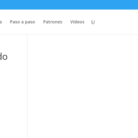
a
Paso a paso
Patrones
Vídeos
do