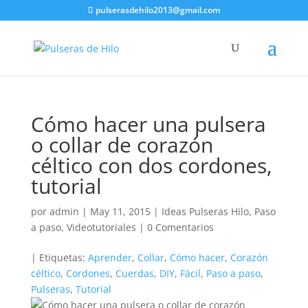
pulserasdehilo2013@gmail.com
Cómo hacer una pulsera
o collar de corazón
céltico con dos cordones,
tutorial
por
admin
|
May 11, 2015
|
Ideas Pulseras Hilo
,
Paso
a paso
,
Videotutoriales
|
0 Comentarios
| Etiquetas:
Aprender
,
Collar
,
Cómo hacer
,
Corazón
céltico
,
Cordones
,
Cuerdas
,
DIY
,
Fácil
,
Paso a paso
,
Pulseras
,
Tutorial