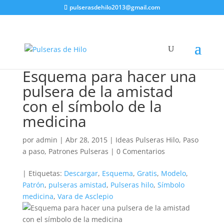
pulserasdehilo2013@gmail.com
Esquema para hacer una
pulsera de la amistad
con el símbolo de la
medicina
por
admin
|
Abr 28, 2015
|
Ideas Pulseras Hilo
,
Paso
a paso
,
Patrones Pulseras
|
0 Comentarios
| Etiquetas:
Descargar
,
Esquema
,
Gratis
,
Modelo
,
Patrón
,
pulseras amistad
,
Pulseras hilo
,
Símbolo
medicina
,
Vara de Asclepio