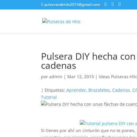
pulserasdehilo2013@gmail.com
Pulsera DIY hecha con
cadenas
por
admin
|
Mar 12, 2015
|
Ideas Pulseras Hil
| Etiquetas:
Aprender
,
Brazaletes
,
Cadenas
,
C
Tutorial
Si tienes por ahí un cinturón que no te pones, 