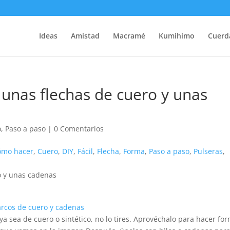
Ideas
Amistad
Macramé
Kumihimo
Cuerd
 unas flechas de cuero y unas
o
,
Paso a paso
|
0 Comentarios
ómo hacer
,
Cuero
,
DIY
,
Fácil
,
Flecha
,
Forma
,
Paso a paso
,
Pulseras
,
ya sea de cuero o sintético, no lo tires. Aprovéchalo para hacer fo