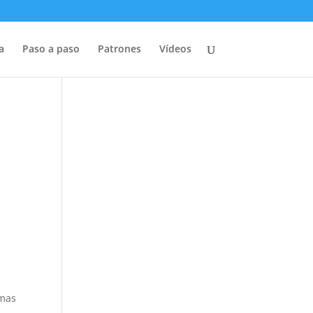
a
Paso a paso
Patrones
Vídeos
rmas