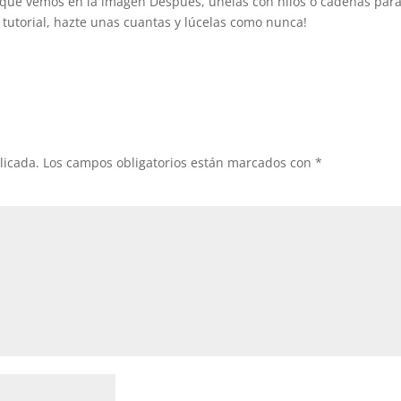
s que vemos en la imagen Después, únelas con hilos o cadenas par
l tutorial, hazte unas cuantas y lúcelas como nunca!
licada.
Los campos obligatorios están marcados con
*