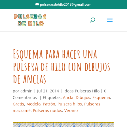
pulserasdehilo2013@gmail.com
Esquema para hacer una
pulsera de hilo con dibujos
de anclas
por
admin
|
Jul 21, 2014
|
Ideas Pulseras Hilo
|
0
Comentarios
| Etiquetas:
Ancla
,
Dibujos
,
Esquema
,
Gratis
,
Modelo
,
Patrón
,
Pulsera hilos
,
Pulseras
macramé
,
Pulseras nudos
,
Verano