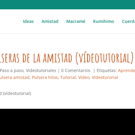
Ideas
Amistad
Macramé
Kumihimo
Cuerd
seras de la amistad (vídeotutorial)
Paso a paso
,
Videotutoriales
|
0 Comentarios
| Etiquetas:
Aprend
ulsera amistad
,
Pulsera hilos
,
Tutorial
,
Vídeo
,
Videoturorial