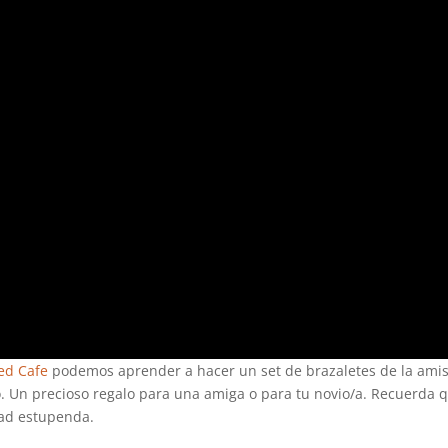
ed Cafe
podemos aprender a hacer un set de brazaletes de la ami
. Un precioso regalo para una amiga o para tu novio/a. Recuerda 
dad estupenda.