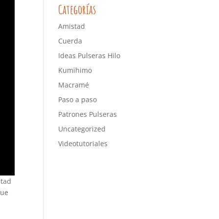
Categorías
Amistad
Cuerda
Ideas Pulseras Hilo
Kumihimo
Macramé
Paso a paso
Patrones Pulseras
Uncategorized
Videotutoriales
stad
que