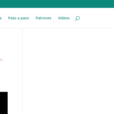
a
Paso a paso
Patrones
Vídeos
er
,