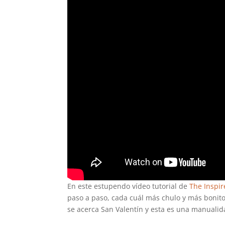
En este estupendo vídeo tutorial de
The Inspir
paso a paso, cada cuál más chulo y más bonito
se acerca San Valentín y esta es una manuali