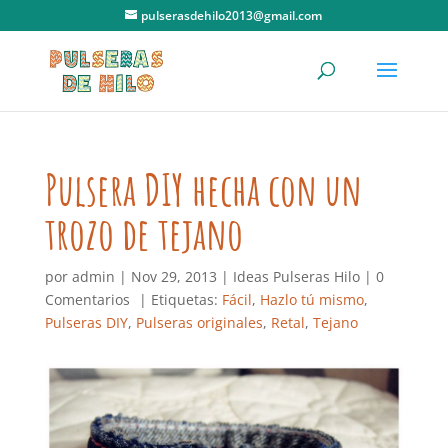
pulserasdehilo2013@gmail.com
Pulsera DIY hecha con un
trozo de tejano
por
admin
|
Nov 29, 2013
|
Ideas Pulseras Hilo
|
0
Comentarios
| Etiquetas:
Fácil
,
Hazlo tú mismo
,
Pulseras DIY
,
Pulseras originales
,
Retal
,
Tejano