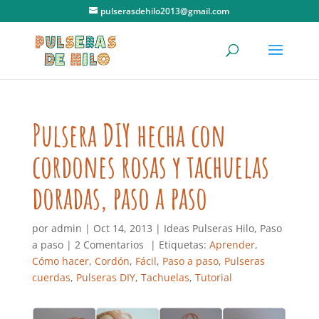
pulserasdehilo2013@gmail.com
Pulsera DIY hecha con
cordones rosas y tachuelas
doradas, paso a paso
por
admin
|
Oct 14, 2013
|
Ideas Pulseras Hilo
,
Paso
a paso
|
2 Comentarios
| Etiquetas:
Aprender
,
Cómo hacer
,
Cordón
,
Fácil
,
Paso a paso
,
Pulseras
cuerdas
,
Pulseras DIY
,
Tachuelas
,
Tutorial