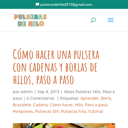
pulserasdehilo2013@gmail.com
Cómo hacer una pulsera
con cadenas y borlas de
hilos, paso a paso
por
admin
|
Sep 4, 2013
|
Ideas Pulseras Hilo
,
Paso a
paso
|
0 Comentarios
| Etiquetas:
Aprender
,
Borla
,
Brazalete
,
Cadena
,
Cómo hacer
,
Hilo
,
Paso a paso
,
Pompones
,
Pulseras DIY
,
Pulseras hilo
,
Tutorial