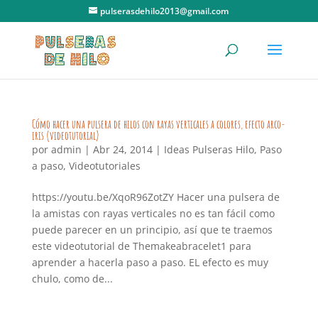
pulserasdehilo2013@gmail.com
Cómo hacer una pulsera de hilos con rayas verticales a colores, efecto arco-
iris (videotutorial)
por
admin
|
Abr 24, 2014
|
Ideas Pulseras Hilo
,
Paso
a paso
,
Videotutoriales
https://youtu.be/XqoR96ZotZY Hacer una pulsera de
la amistas con rayas verticales no es tan fácil como
puede parecer en un principio, así que te traemos
este videotutorial de Themakeabracelet1 para
aprender a hacerla paso a paso. EL efecto es muy
chulo, como de...