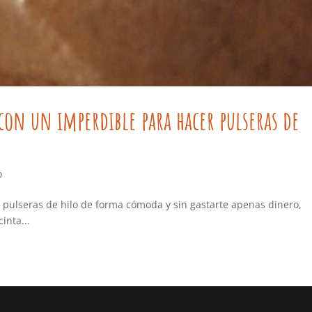
 con un imperdible para hacer pulseras de
o
r pulseras de hilo de forma cómoda y sin gastarte apenas dinero,
inta...