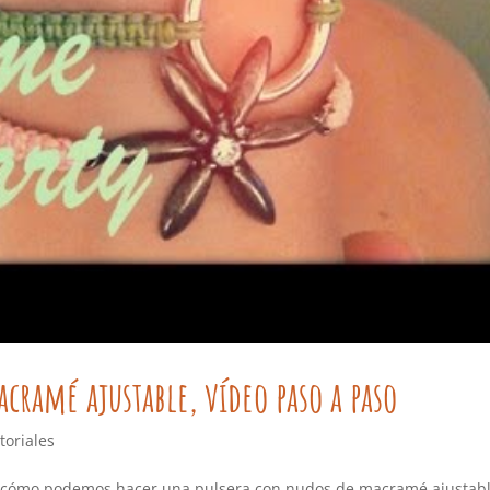
cramé ajustable, vídeo paso a paso
toriales
an cómo podemos hacer una pulsera con nudos de macramé ajustabl