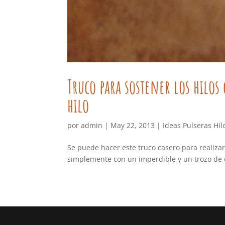
Truco para sostener los hilos
hilo
por
admin
|
May 22, 2013
|
Ideas Pulseras Hil
Se puede hacer este truco casero para realiza
simplemente con un imperdible y un trozo de c