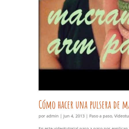
Cómo hacer una pulsera de ma
por
admin
|
Jun 4, 2013
|
Paso a paso
,
Videotu
En este videotutorial paso a paso nos explic