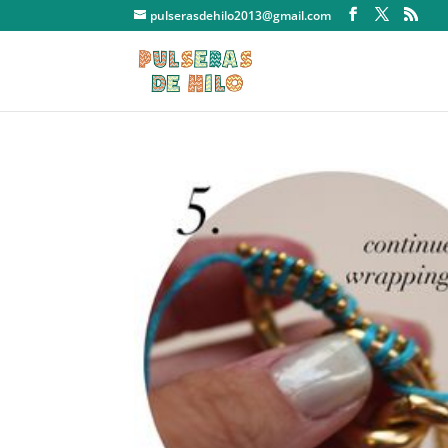
pulserasdehilo2013@gmail.com