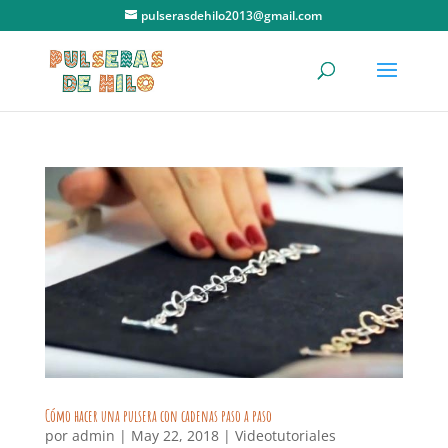
pulserasdehilo2013@gmail.com
Cómo hacer una pulsera con cadenas paso a paso
por
admin
|
May 22, 2018
|
Videotutoriales