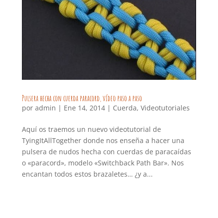
Pulsera hecha con cuerda paracord, vídeo paso a paso
por
admin
|
Ene 14, 2014
|
Cuerda
,
Videotutoriales
Aquí os traemos un nuevo videotutorial de
TyingItAllTogether donde nos enseña a hacer una
pulsera de nudos hecha con cuerdas de paracaídas
o «paracord», modelo «Switchback Path Bar». Nos
encantan todos estos brazaletes… ¿y a...