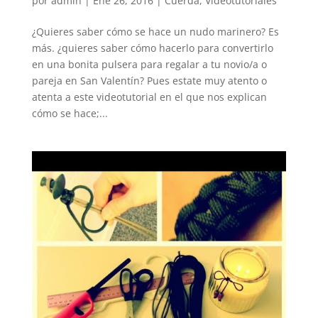
por
admin
|
Ene 26, 2016
|
Cuerda
,
Videotutoriales
¿Quieres saber cómo se hace un nudo marinero? Es
más. ¿quieres saber cómo hacerlo para convertirlo
en una bonita pulsera para regalar a tu novio/a o
pareja en San Valentín? Pues estate muy atento o
atenta a este videotutorial en el que nos explican
cómo se hace;...