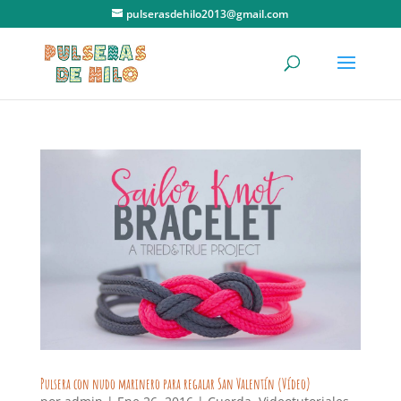
pulserasdehilo2013@gmail.com
Pulsera con nudo marinero para regalar San Valentín (Vídeo)