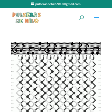
pulserasdehilo2013@gmail.com