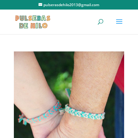
pulserasdehilo2013@gmail.com