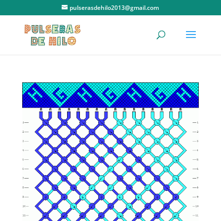
pulserasdehilo2013@gmail.com