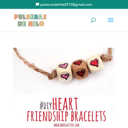
pulserasdehilo2013@gmail.com