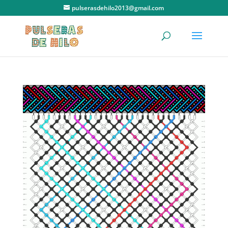
pulserasdehilo2013@gmail.com