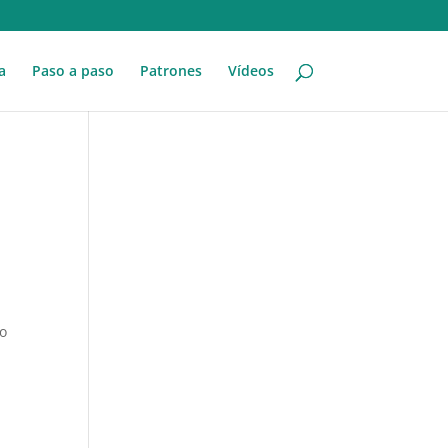
a
Paso a paso
Patrones
Vídeos
do