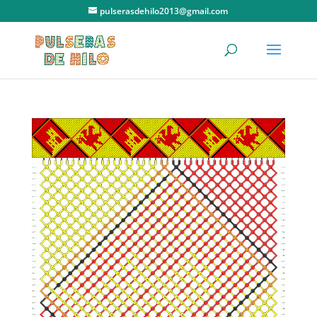
pulserasdehilo2013@gmail.com