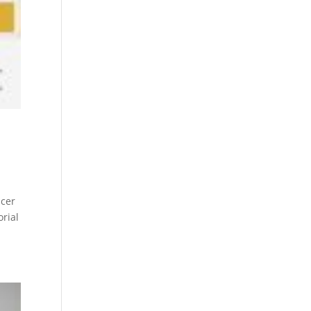
acer
orial