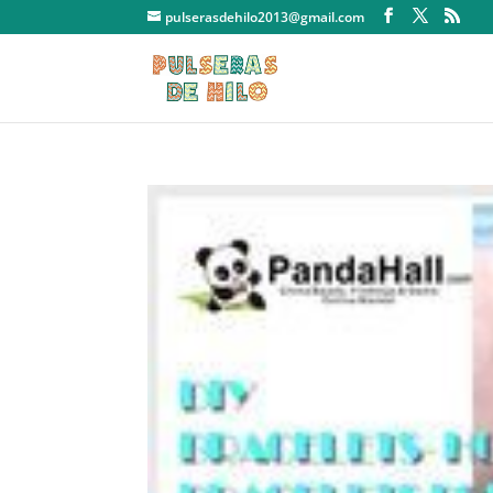
pulserasdehilo2013@gmail.com