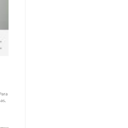
 Para
ñas,