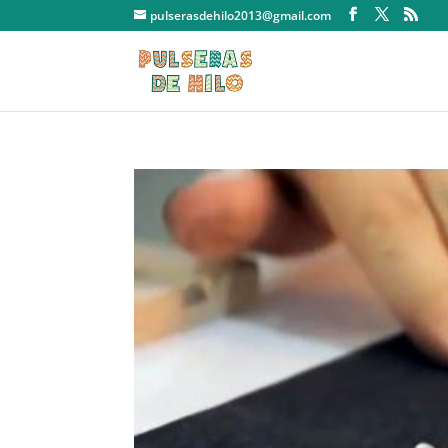
pulserasdehilo2013@gmail.com