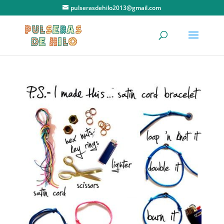
pulserasdehilo2013@gmail.com