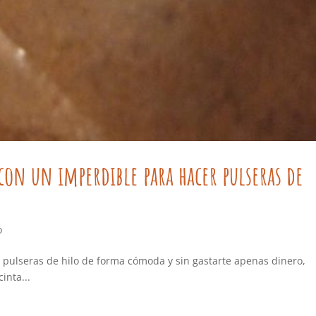
 con un imperdible para hacer pulseras de
o
r pulseras de hilo de forma cómoda y sin gastarte apenas dinero,
inta...