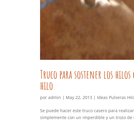
Truco para sostener los hilos
hilo
por
admin
|
May 22, 2013
|
Ideas Pulseras Hil
Se puede hacer este truco casero para realiza
simplemente con un imperdible y un trozo de c