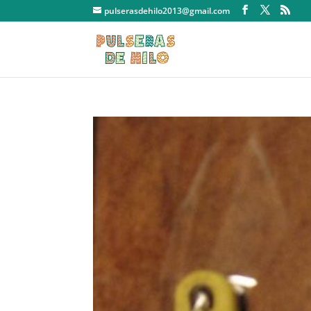
pulserasdehilo2013@gmail.com